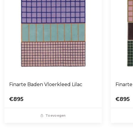
Finarte Baden Vloerkleed Lilac
Finart
€895
€895
Toevoegen