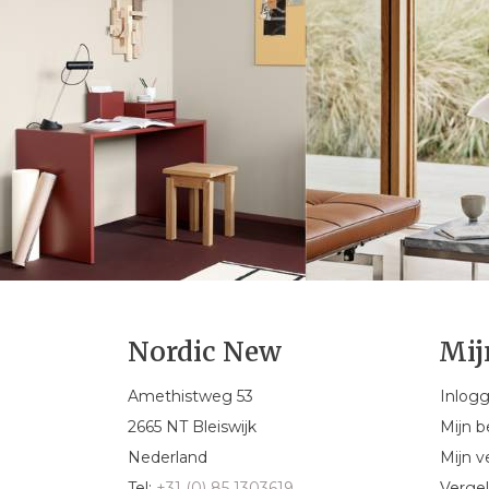
Nordic New
Mij
Amethistweg 53
Inlog
2665 NT Bleiswijk
Mijn b
Nederland
Mijn ve
Tel:
+31 (0) 85 1303619
Vergel