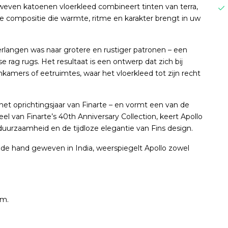
weven katoenen vloerkleed combineert tinten van terra,
e compositie die warmte, ritme en karakter brengt in uw
erlangen was naar grotere en rustiger patronen – een
e rag rugs. Het resultaat is een ontwerp dat zich bij
onkamers of eetruimtes, waar het vloerkleed tot zijn recht
– het oprichtingsjaar van Finarte – en vormt een van de
eel van Finarte’s 40th Anniversary Collection, keert Apollo
uurzaamheid en de tijdloze elegantie van Fins design.
e hand geweven in India, weerspiegelt Apollo zowel
mm.