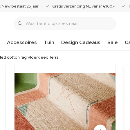
 New bestaat 25 jaar
Gratis verzending NL vanaf €100,-
Accessoires
Tuin
Design Cadeaus
Sale
C
led cotton rag Vloerkleed Terra