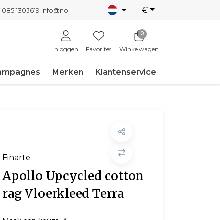
€
T 085 1303619
info@nordicnew.nl
0
Inloggen
Favorites
Winkelwagen
ampagnes
Merken
Klantenservice
Finarte
Apollo Upcycled cotton
rag Vloerkleed Terra