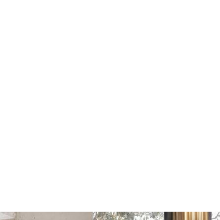
Finarte Vega
Finarte Vega
Vloerkleed Ochre
Vloerkleed Linen
€159
€159
Toevoegen
Toevoegen