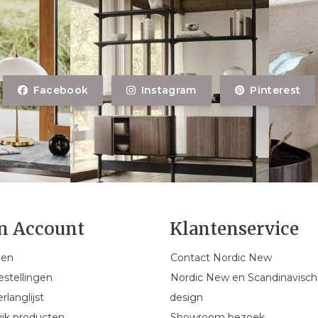
Facebook
Instagram
Pinterest
n Account
Klantenservice
gen
Contact Nordic New
estellingen
Nordic New en Scandinavisch
rlanglijst
design
ijk producten
Showroom bezoek