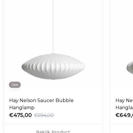
Sale
Hay Nelson Saucer Bubble
Hay Ne
Hanglamp
Hangl
€475,00
€649,
€594,00
Bekijk Product