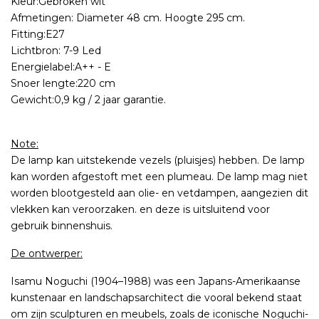
Kleur:Gebroken wit
Afmetingen: Diameter 48 cm. Hoogte 295 cm.
Fitting:E27
Lichtbron: 7-9 Led
Energielabel:A++ - E
Snoer lengte:220 cm
Gewicht:0,9 kg / 2 jaar garantie.
Note:
De lamp kan uitstekende vezels (pluisjes) hebben. De lamp
kan worden afgestoft met een plumeau. De lamp mag niet
worden blootgesteld aan olie- en vetdampen, aangezien dit
vlekken kan veroorzaken. en deze is uitsluitend voor
gebruik binnenshuis.
De ontwerper:
Isamu Noguchi (1904–1988) was een Japans-Amerikaanse
kunstenaar en landschapsarchitect die vooral bekend staat
om zijn sculpturen en meubels, zoals de iconische Noguchi-