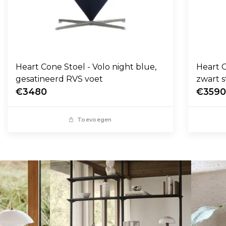
Heart Cone Stoel - Volo night blue,
Heart C
gesatineerd RVS voet
zwart s
€3480
€359
Toevoegen