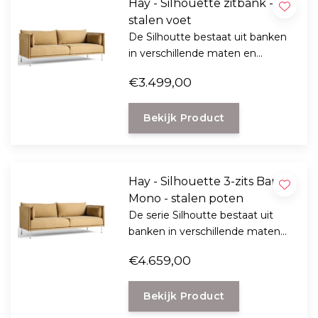
Hay - Silhouette zitbank -
stalen voet
De Silhoutte bestaat uit banken
in verschillende maten en
hoogtes, met poten beschikbaar
€3.499,00
in metaal of massief hout en een
aantal stofgroepen om uit te
Bekijk Product
kiezen.
Hay - Silhouette 3-zits Bank
Mono - stalen poten
De serie Silhoutte bestaat uit
banken in verschillende maten
en hoogtes, met poten
€4.659,00
beschikbaar in metaal of massief
hout en een aantal
Bekijk Product
geselecteerde stofgroepen om
uit te kiezen.