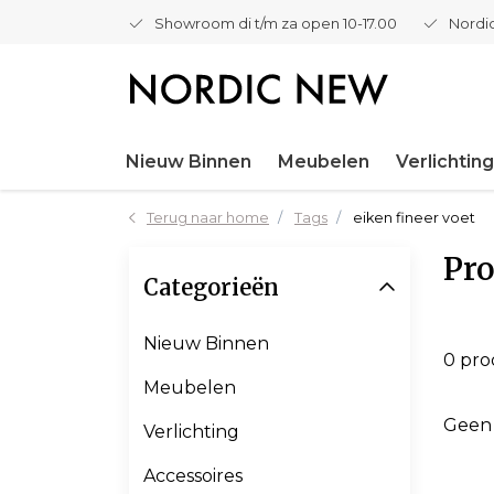
Showroom di t/m za open 10-17.00
Nordic
Nieuw Binnen
Meubelen
Verlichting
Terug naar home
Tags
eiken fineer voet
Pro
Categorieën
Nieuw Binnen
0 pr
Meubelen
Geen
Verlichting
Accessoires