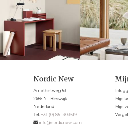
Nordic New
Mij
Amethistweg 53
Inlog
2665 NT Bleiswijk
Mijn b
Nederland
Mijn ve
Tel:
+31 (0) 85 1303619
Vergel
info@nordicnew.com