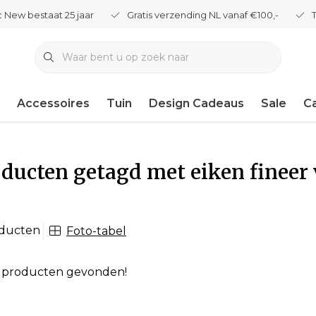
 New bestaat 25 jaar
Gratis verzending NL vanaf €100,-
Accessoires
Tuin
Design Cadeaus
Sale
C
ducten getagd met eiken fineer 
oducten
Foto-tabel
 producten gevonden!