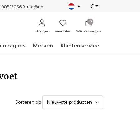
€
T 085 1303619
info@nordicnew.nl
0
Inloggen
Favorites
Winkelwagen
ampagnes
Merken
Klantenservice
voet
Sorteren op