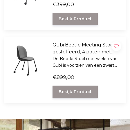
€399,00
Chair is er voor uw thuiskantoor
of formele werkruimte.
Bekijk Product
Gubi Beetle Meeting Stoel
gestoffeerd, 4 poten met
wielen
De Beetle Stoel met wielen van
Gubi is voorzien van een zwart
metalen onderstel. De gehele
€899,00
stoel wordt - naar keuze -
bekleed met een keuze uit
Bekijk Product
talloze prachtige stof- en
leersoorten.