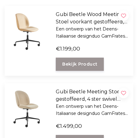
Gubi Beetle Wood Meeting
Stoel voorkant gestoffeerd,
swivel met wielen
Een ontwerp van het Deens-
Italiaanse designduo GamFratesi
voor GUBI, de Beetle Meeting
€1.199,00
Chair is er voor uw thuiskantoor
of formele werkruimte.
Bekijk Product
Gubi Beetle Meeting Stoel
gestoffeerd, 4 ster swivel
met wielen / gaslift
Een ontwerp van het Deens-
Italiaanse designduo GamFratesi
voor GUBI, de Beetle Meeting
€1.499,00
Chair is er voor uw thuiskantoor
of formele werkruimte.