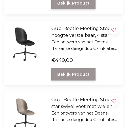
Bekijk Product
Gubi Beetle Meeting Stoel
hoogte verstelbaar, 4 star
swivel met wielen
Een ontwerp van het Deens-
Italiaanse designduo GamFratesi
voor GUBI, de Beetle Meeting
€449,00
Chair is er voor uw thuiskantoor
of formele werkruimte.
Bekijk Product
Gubi Beetle Meeting Stoel, 4
star swivel voet met wielen
Een ontwerp van het Deens-
Italiaanse designduo GamFratesi
voor GUBI, de Beetle Meeting