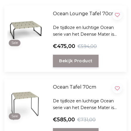
Ocean Lounge Tafel 70cm
De tijdloze en luchtige Ocean
serie van het Deense Mater is
opnieuw uitgebracht en is
Sale
€475,00
€594,00
ontworpen door Nanna & Jørgen
Ditzel in 1955. Prachtig voor
Bekijk Product
buiten en binnen gebruik.
Ocean Tafel 70cm
De tijdloze en luchtige Ocean
serie van het Deense Mater is
opnieuw uitgebracht en is
Sale
€585,00
€731,00
ontworpen door Nanna & Jørgen
Ditzel in 1955. Prachtig voor