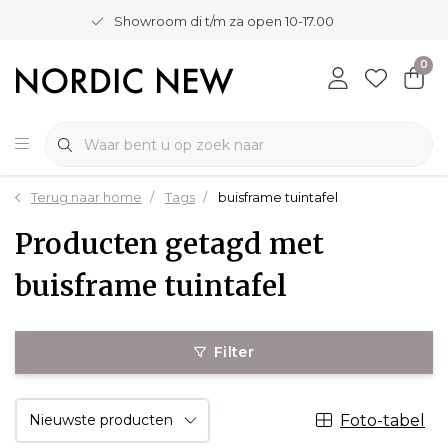
Showroom di t/m za open 10-17.00
0
Terug naar home
Tags
buisframe tuintafel
Producten getagd met
buisframe tuintafel
Filter
Foto-tabel