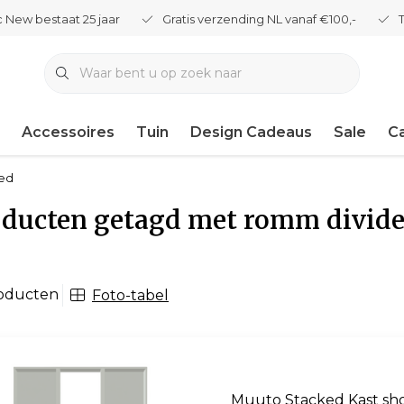
 New bestaat 25 jaar
Gratis verzending NL vanaf €100,-
Accessoires
Tuin
Design Cadeaus
Sale
C
ked
ducten getagd met romm divide
roducten
Foto-tabel
Muuto Stacked Kast sh