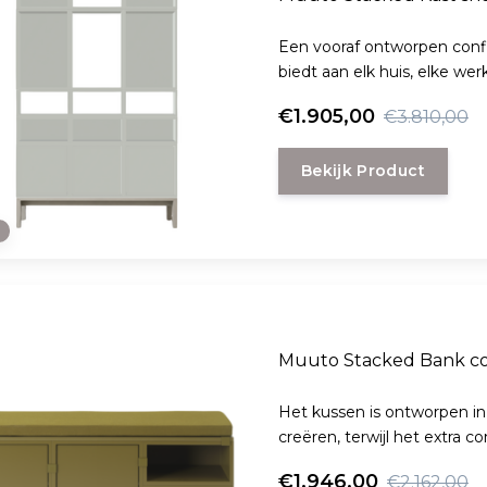
Een vooraf ontworpen confi
biedt aan elk huis, elke we
€1.905,00
€3.810,00
Bekijk Product
e
Muuto Stacked Bank co
Het kussen is ontworpen in
creëren, terwijl het extra com
€1.946,00
€2.162,00