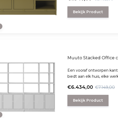
Bekijk Product
e
Muuto Stacked Office c
Een vooraf ontworpen kant
biedt aan elk huis, elke we
€6.434,00
€7.149,00
Bekijk Product
e