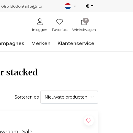
€
T 085 1303619
info@nordicnew.nl
0
Inloggen
Favorites
Winkelwagen
ampagnes
Merken
Klantenservice
r stacked
Sorteren op
owroom - Sale