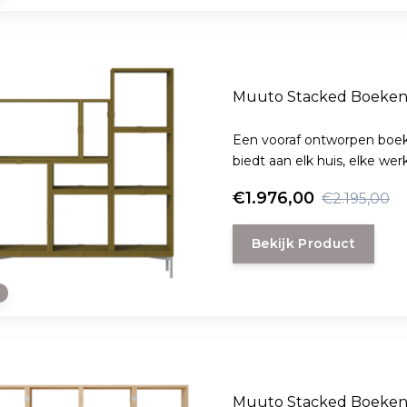
Muuto Stacked Boekenk
Een vooraf ontworpen boek
biedt aan elk huis, elke we
€1.976,00
€2.195,00
Bekijk Product
e
Muuto Stacked Boekenk