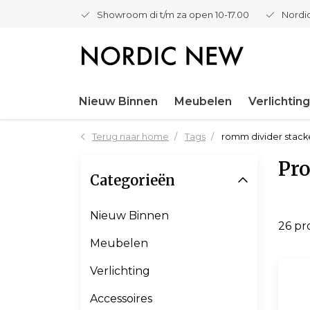
Showroom di t/m za open 10-17.00
Nordic
Nieuw Binnen
Meubelen
Verlichting
Terug naar home
Tags
romm divider stac
Pro
Categorieën
Nieuw Binnen
26 p
Meubelen
Verlichting
Accessoires