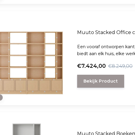
Muuto Stacked Office co
Een vooraf ontworpen kant
biedt aan elk huis, elke we
€7.424,00
€8.249,00
Bekijk Product
e
Muuto Stacked Boekenk