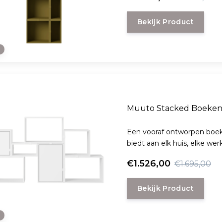
Bekijk Product
e
Muuto Stacked Boekenk
Een vooraf ontworpen boek
biedt aan elk huis, elke we
€1.526,00
€1.695,00
Bekijk Product
e