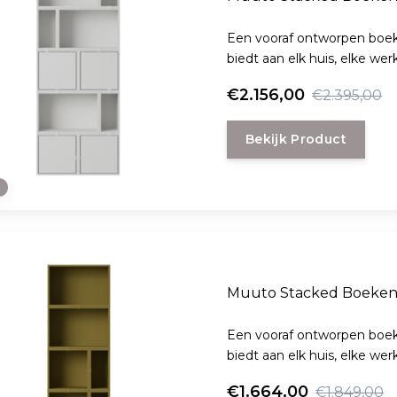
Een vooraf ontworpen boek
biedt aan elk huis, elke we
€2.156,00
€2.395,00
Bekijk Product
e
Muuto Stacked Boekenk
Een vooraf ontworpen boek
biedt aan elk huis, elke we
€1.664,00
€1.849,00