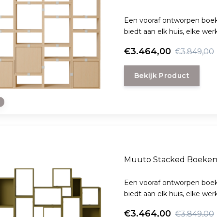
Een vooraf ontworpen boek
biedt aan elk huis, elke we
€3.464,00
€3.849,00
Bekijk Product
e
Muuto Stacked Boekenk
Een vooraf ontworpen boek
biedt aan elk huis, elke we
€3.464,00
€3.849,00