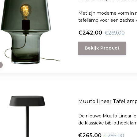
Met zijn moderne vorm in 
tafellamp voor een zachte v
€242,00
€269,00
Bekijk Product
e
Muuto Linear Tafellam
De nieuwe Muuto Linear led tafellamp is een moderne uitvoering
de klassieke bibliotheek la
voor opladen van externe a
€265,00
€295,00