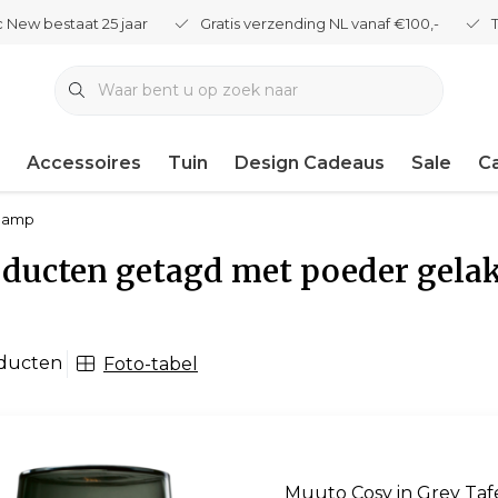
 New bestaat 25 jaar
Gratis verzending NL vanaf €100,-
Accessoires
Tuin
Design Cadeaus
Sale
C
llamp
ducten getagd met poeder gelak
oducten
Foto-tabel
Muuto Cosy in Grey Taf