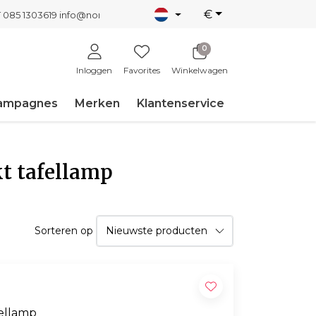
€
T 085 1303619
info@nordicnew.nl
0
Inloggen
Favorites
Winkelwagen
ampagnes
Merken
Klantenservice
t tafellamp
Sorteren op
ellamp