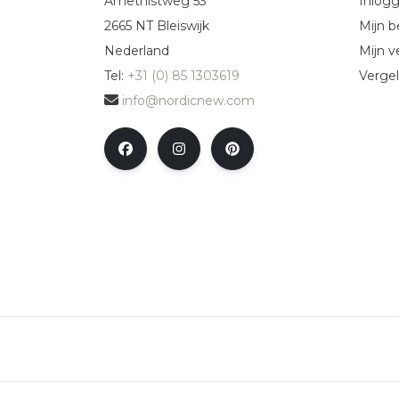
Amethistweg 53
Inlog
2665 NT Bleiswijk
Mijn b
Nederland
Mijn ve
Tel:
+31 (0) 85 1303619
Vergel
info@nordicnew.com