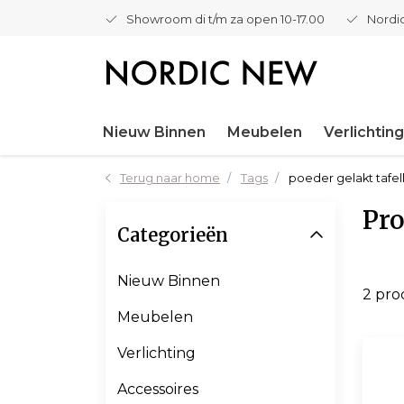
Showroom di t/m za open 10-17.00
Nordic
Nieuw Binnen
Meubelen
Verlichting
Terug naar home
Tags
poeder gelakt tafe
Pro
Categorieën
Nieuw Binnen
2 pr
Meubelen
Verlichting
Accessoires