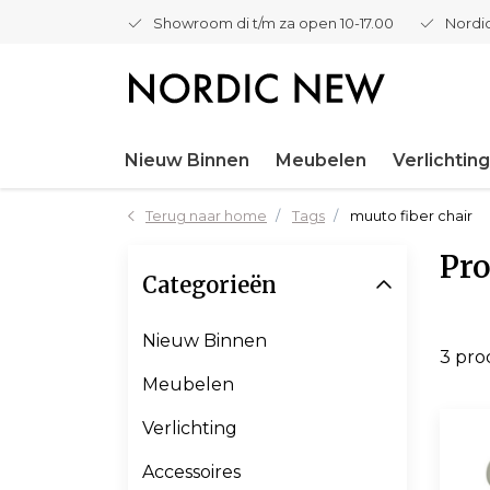
Showroom di t/m za open 10-17.00
Nordic
Nieuw Binnen
Meubelen
Verlichting
Terug naar home
Tags
muuto fiber chair
Pro
Categorieën
Nieuw Binnen
3 pr
Meubelen
Verlichting
Accessoires