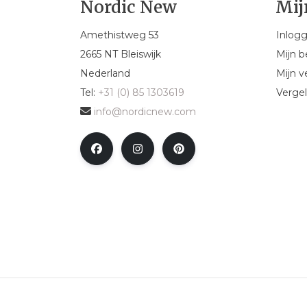
Nordic New
Mij
Amethistweg 53
Inlog
2665 NT Bleiswijk
Mijn b
Nederland
Mijn ve
Tel:
+31 (0) 85 1303619
Vergel
info@nordicnew.com