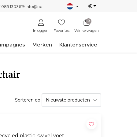
€
T 085 1303619
info@nordicnew.nl
0
Inloggen
Favorites
Winkelwagen
ampagnes
Merken
Klantenservice
chair
Sorteren op
cycled plastic, swivel voet