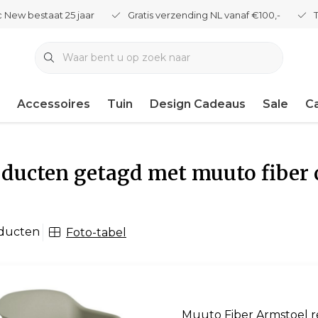
 New bestaat 25 jaar
Gratis verzending NL vanaf €100,-
Accessoires
Tuin
Design Cadeaus
Sale
C
ducten getagd met muuto fiber 
oducten
Foto-tabel
Muuto Fiber Armstoel re