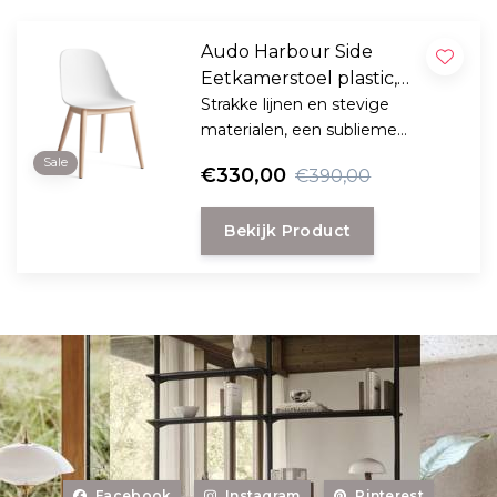
Audo Harbour Side
Eetkamerstoel plastic,
houten poten
Strakke lijnen en stevige
materialen, een sublieme
zitervaring. De Harbour stoel is
Sale
€330,00
€390,00
ontworpen met al deze
elementen in gedachten om de
Bekijk Product
ultieme, veelzijdige,
gemakkelijke fauteuil voor elke
moderne ruimte te creëren.
Facebook
Instagram
Pinterest