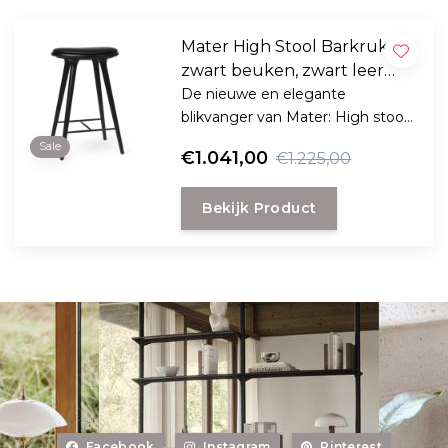
Mater High Stool Barkruk
zwart beuken, zwart leer
69cm
De nieuwe en elegante
blikvanger van Mater: High stool
van studio Space Copenhagen.
Sale
€1.041,00
€1.225,00
Bekijk Product
Facebook
Instagram
Pinterest