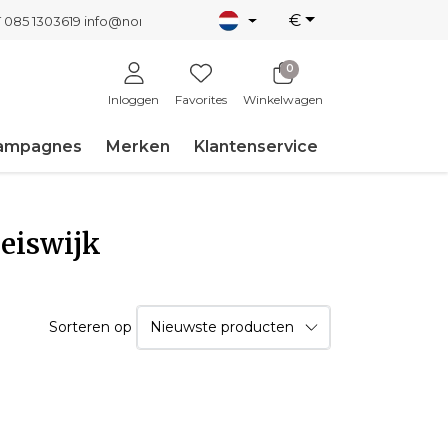
€
T 085 1303619
info@nordicnew.nl
0
Inloggen
Favorites
Winkelwagen
ampagnes
Merken
Klantenservice
leiswijk
Sorteren op