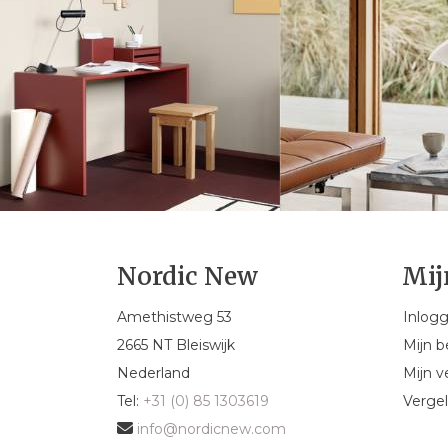
Nordic New
Mij
Amethistweg 53
Inlog
2665 NT Bleiswijk
Mijn b
Nederland
Mijn ve
Tel:
+31 (0) 85 1303619
Vergel
info@nordicnew.com