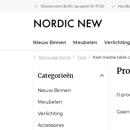
Showroom di t/m za open 10-17.00
Nordic
Nieuw Binnen
Meubelen
Verlichting
Terug naar home
Tags
flash marble table c
Pro
Categorieën
Nieuw Binnen
0 pr
Meubelen
Geen
Verlichting
Accessoires