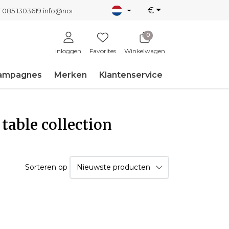
€
T 085 1303619
info@nordicnew.nl
0
Inloggen
Favorites
Winkelwagen
ampagnes
Merken
Klantenservice
table collection
Sorteren op