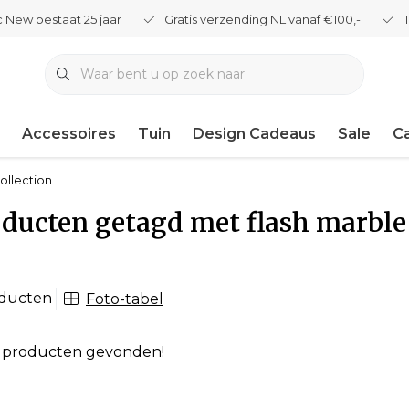
 New bestaat 25 jaar
Gratis verzending NL vanaf €100,-
Accessoires
Tuin
Design Cadeaus
Sale
C
ollection
ducten getagd met flash marble 
oducten
Foto-tabel
 producten gevonden!