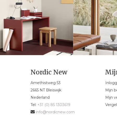
Nordic New
Mij
Amethistweg 53
Inlog
2665 NT Bleiswijk
Mijn b
Nederland
Mijn ve
Tel:
+31 (0) 85 1303619
Vergel
info@nordicnew.com