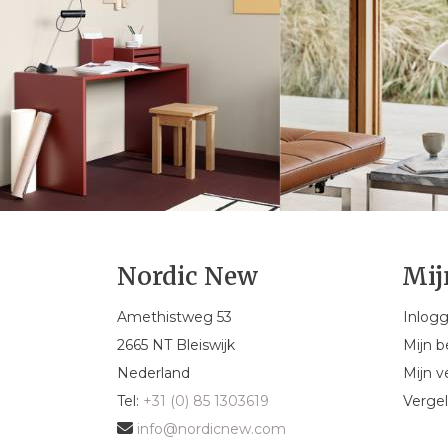
Nordic New
Mij
Amethistweg 53
Inlog
2665 NT Bleiswijk
Mijn b
Nederland
Mijn ve
Tel:
+31 (0) 85 1303619
Vergel
info@nordicnew.com