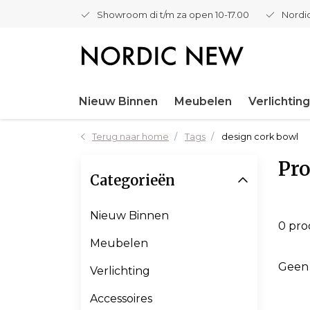
Showroom di t/m za open 10-17.00
Nordic
Nieuw Binnen
Meubelen
Verlichting
Terug naar home
Tags
design cork bowl
Pro
Categorieën
Nieuw Binnen
0 pr
Meubelen
Geen
Verlichting
Accessoires