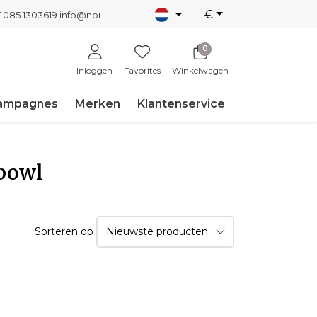
€
T 085 1303619
info@nordicnew.nl
0
Inloggen
Favorites
Winkelwagen
ampagnes
Merken
Klantenservice
 bowl
Sorteren op