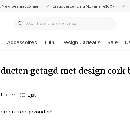
 New bestaat 25 jaar
Gratis verzending NL vanaf €100,-
Accessoires
Tuin
Design Cadeaus
Sale
C
ducten getagd met design cork
oducten
Lijst
 producten gevonden!