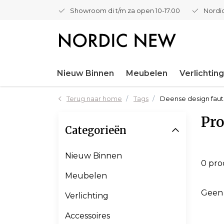
Showroom di t/m za open 10-17.00
Nordic
Nieuw Binnen
Meubelen
Verlichting
Terug naar home
Tags
Deense design faut
Pro
Categorieën
Nieuw Binnen
0 pr
Meubelen
Geen
Verlichting
Accessoires