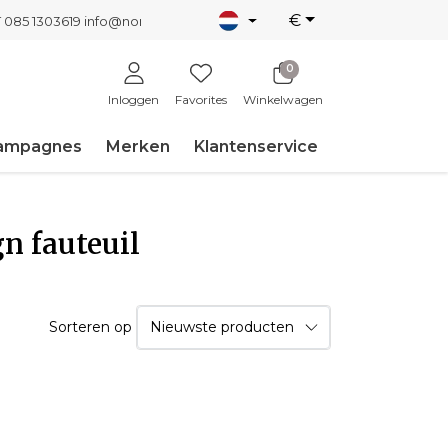
€
T 085 1303619
info@nordicnew.nl
0
Inloggen
Favorites
Winkelwagen
ampagnes
Merken
Klantenservice
n fauteuil
Sorteren op