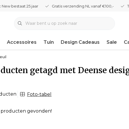
 New bestaat 25 jaar
Gratis verzending NL vanaf €100,-
Accessoires
Tuin
Design Cadeaus
Sale
C
euil
ducten getagd met Deense desig
oducten
Foto-tabel
 producten gevonden!