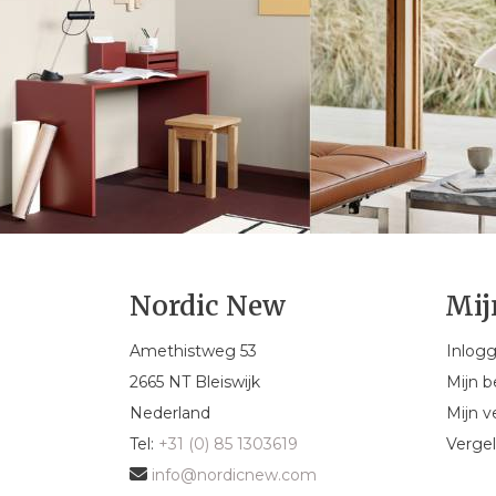
Nordic New
Mij
Amethistweg 53
Inlog
2665 NT Bleiswijk
Mijn b
Nederland
Mijn ve
Tel:
+31 (0) 85 1303619
Vergel
info@nordicnew.com