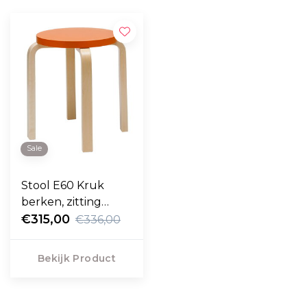
Sale
Stool E60 Kruk
berken, zitting
oranje
€315,00
€336,00
Bekijk Product