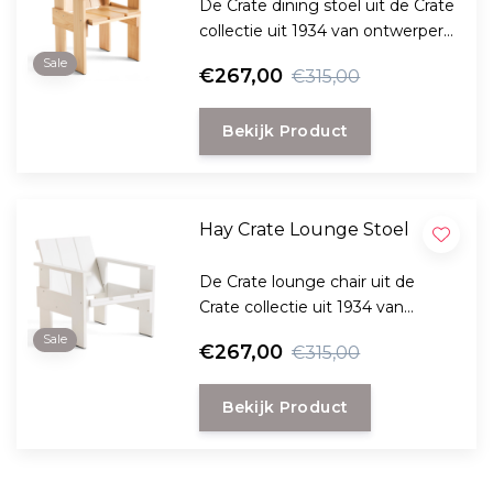
De Crate dining stoel uit de Crate
collectie uit 1934 van ontwerper
Gerrit Rietveld is weer
Sale
€267,00
€315,00
beschikbaar, destijds ontworpen
voor hergebruik van houten
Bekijk Product
pallets.
Hay Crate Lounge Stoel
De Crate lounge chair uit de
Crate collectie uit 1934 van
ontwerper Gerrit Rietveld is weer
Sale
€267,00
€315,00
beschikbaar, oorspronkelijk
ontworpen voor hergebruik van
Bekijk Product
houten pallets.