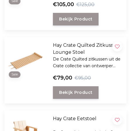
Sale
€105,00
€125,00
stoel helemaal compleet en
voegt extra zachtheid toe.
Bekijk Product
Hay Crate Quilted Zitkussen
Lounge Stoel
De Crate Quilted zitkussen uit de
Crate collectie van ontwerper
Gerrit Rietveld maakt je lounge
Sale
€79,00
€95,00
stoel helemaal compleet en
voegt extra zachtheid toe.
Bekijk Product
Hay Crate Eetstoel