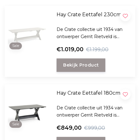
Hay Crate Eettafel 230cm
De Crate collectie uit 1934 van
ontwerper Gerrit Rietveld is
opnieuw uit gebracht door het
Sale
€1.019,00
€1.199,00
Deense Hay .
Bekijk Product
Hay Crate Eettafel 180cm
De Crate collectie uit 1934 van
ontwerper Gerrit Rietveld is
opnieuw uit gebracht door het
Sale
€849,00
€999,00
Deense Hay .