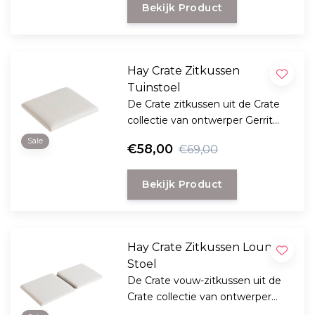
Bekijk Product
Hay Crate Zitkussen
Tuinstoel
De Crate zitkussen uit de Crate
collectie van ontwerper Gerrit
Rietveld maakt je dining stoel
Sale
€58,00
€69,00
helemaal compleet en voegt
extra zachtheid toe.
Bekijk Product
Hay Crate Zitkussen Lounge
Stoel
De Crate vouw-zitkussen uit de
Crate collectie van ontwerper
Gerrit Rietveld maakt je lounge