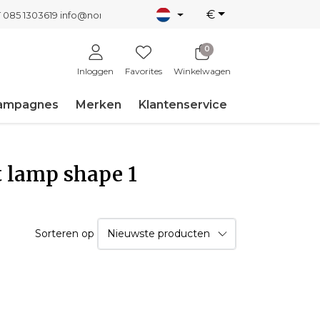
€
T 085 1303619
info@nordicnew.nl
0
Inloggen
Favorites
Winkelwagen
ampagnes
Merken
Klantenservice
 lamp shape 1
Sorteren op