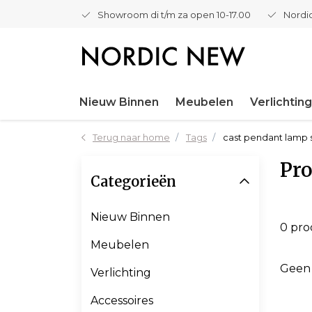
Showroom di t/m za open 10-17.00
Nordic
Nieuw Binnen
Meubelen
Verlichting
Terug naar home
Tags
cast pendant lamp 
Pro
Categorieën
Nieuw Binnen
0 pr
Meubelen
Geen
Verlichting
Accessoires