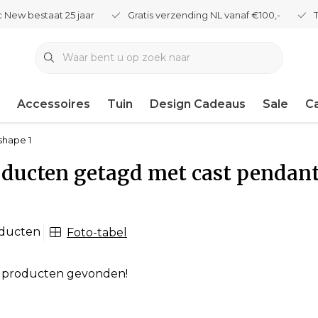
 New bestaat 25 jaar
Gratis verzending NL vanaf €100,-
Accessoires
Tuin
Design Cadeaus
Sale
C
shape 1
ducten getagd met cast pendant
oducten
Foto-tabel
 producten gevonden!