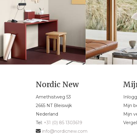
Nordic New
Mij
Amethistweg 53
Inlog
2665 NT Bleiswijk
Mijn b
Nederland
Mijn ve
Tel:
+31 (0) 85 1303619
Vergel
info@nordicnew.com