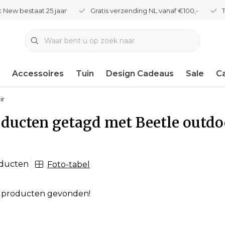
 New bestaat 25 jaar
Gratis verzending NL vanaf €100,-
Accessoires
Tuin
Design Cadeaus
Sale
C
ir
ducten getagd met Beetle outdo
oducten
Foto-tabel
 producten gevonden!