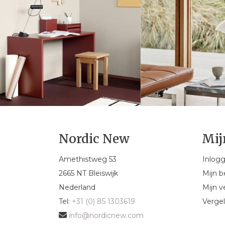
Nordic New
Mij
Amethistweg 53
Inlog
2665 NT Bleiswijk
Mijn b
Nederland
Mijn ve
Tel:
+31 (0) 85 1303619
Vergel
info@nordicnew.com