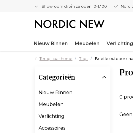
Showroom di t/m za open 10-17.00
Nordic
Nieuw Binnen
Meubelen
Verlichting
Terug naar home
Tags
Beetle outdoor cha
Pro
Categorieën
Nieuw Binnen
0 pr
Meubelen
Geen
Verlichting
Accessoires