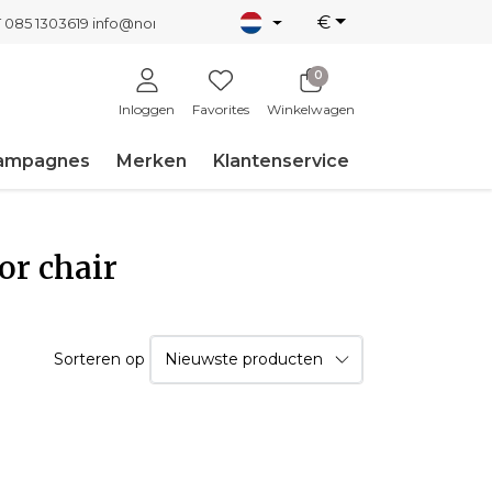
€
T 085 1303619
info@nordicnew.nl
0
Inloggen
Favorites
Winkelwagen
ampagnes
Merken
Klantenservice
or chair
Sorteren op