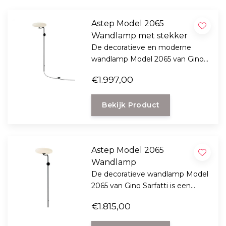
Astep Model 2065
Wandlamp met stekker
De decoratieve en moderne
wandlamp Model 2065 van Gino
Sarfatti is een ontwerp uit 1950
€1.997,00
en nu volledig in een nieuw
design jasje gestoken voor aan
Bekijk Product
uw muur
Astep Model 2065
Wandlamp
De decoratieve wandlamp Model
2065 van Gino Sarfatti is een
elegant ontwerp uit 1950 en is nu
€1.815,00
volledig in een nieuw design jasje
gestoken voor aan uw muur.