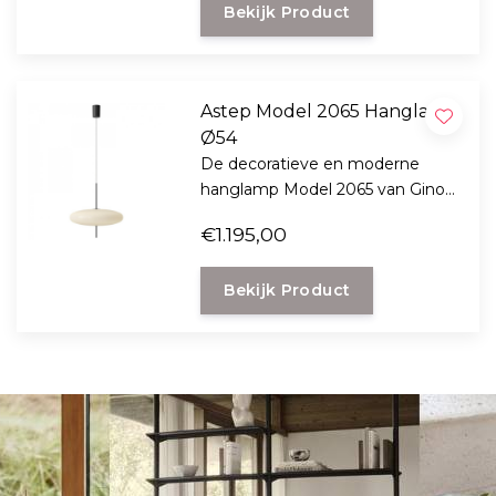
Bekijk Product
Astep Model 2065 Hanglamp
Ø54
De decoratieve en moderne
hanglamp Model 2065 van Gino
Sarfatti is een ontwerp uit 1950
€1.195,00
en nu volledig in een nieuw
design jasje gestoken voor
Bekijk Product
boven uw tafel.