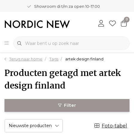
Showroom di t/m za open 10-17.00
0
Terug naar home
Tags
artek design finland
Producten getagd met artek
design finland
Filter
Foto-tabel