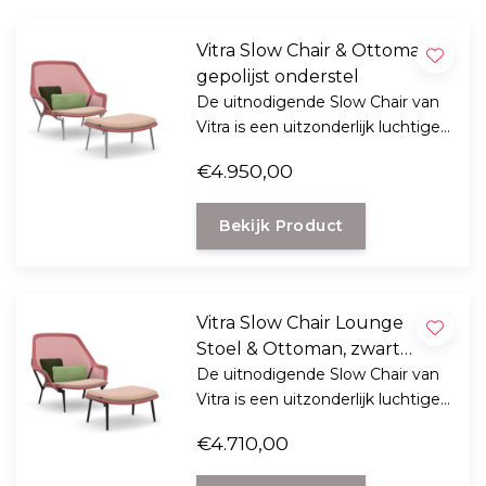
Vitra Slow Chair & Ottoman
gepolijst onderstel
De uitnodigende Slow Chair van
Vitra is een uitzonderlijk luchtige
en comfortabele fauteuil voor
€4.950,00
zowel voor binnen en buiten
gebruik, en wordt nog
Bekijk Product
behaaglijker met de bijhorende
ottoman.
Vitra Slow Chair Lounge
Stoel & Ottoman, zwart
onderstel
De uitnodigende Slow Chair van
Vitra is een uitzonderlijk luchtige
en comfortabele fauteuil voor
€4.710,00
zowel voor binnen en buiten
gebruik, en wordt nog