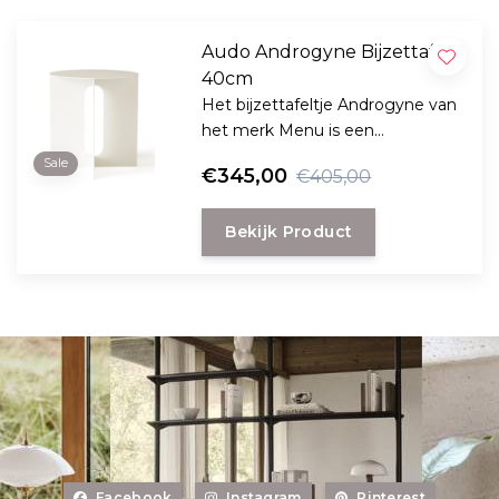
Audo Androgyne Bijzettafel
40cm
Het bijzettafeltje Androgyne van
het merk Menu is een
charmante combinatie van
Sale
€345,00
€405,00
materialen.
Bekijk Product
Facebook
Instagram
Pinterest