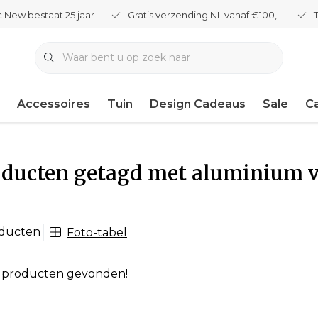
 New bestaat 25 jaar
Gratis verzending NL vanaf €100,-
Accessoires
Tuin
Design Cadeaus
Sale
C
oducten getagd met aluminium 
oducten
Foto-tabel
 producten gevonden!