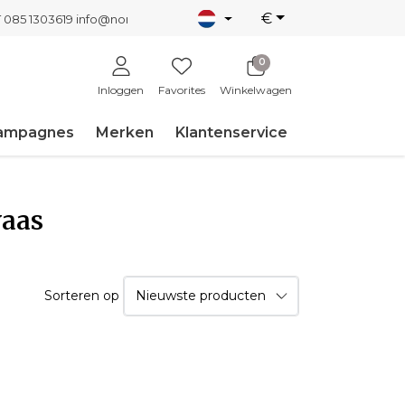
€
T 085 1303619
info@nordicnew.nl
0
Inloggen
Favorites
Winkelwagen
ampagnes
Merken
Klantenservice
vaas
Sorteren op