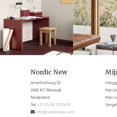
Nordic New
Mij
Amethistweg 53
Inlog
2665 NT Bleiswijk
Mijn b
Nederland
Mijn ve
Tel:
+31 (0) 85 1303619
Vergel
info@nordicnew.com