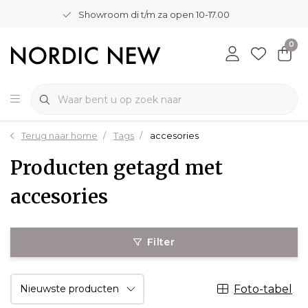
Showroom di t/m za open 10-17.00
0
Terug naar home
Tags
accesories
Producten getagd met
accesories
Filter
Foto-tabel