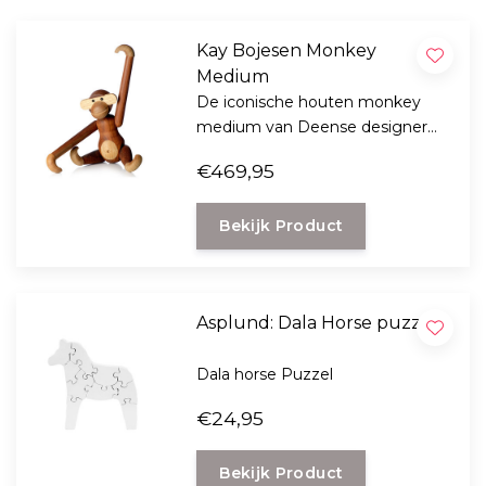
Kay Bojesen Monkey
Medium
De iconische houten monkey
medium van Deense designer
Kay Bojesen is een geliefde
€469,95
Scandinavisch design klassieker
voor jong en oud.
Bekijk Product
Asplund: Dala Horse puzzel
Dala horse Puzzel
€24,95
Bekijk Product