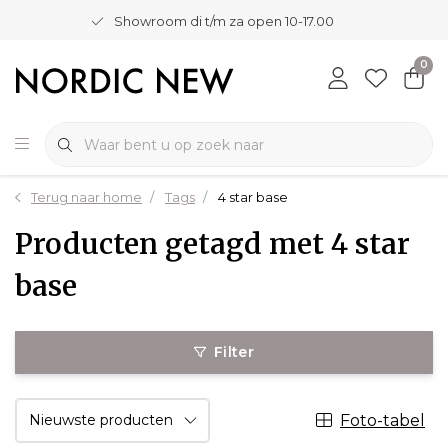
Showroom di t/m za open 10-17.00
0
Terug naar home
Tags
4 star base
Producten getagd met 4 star
base
Filter
Foto-tabel